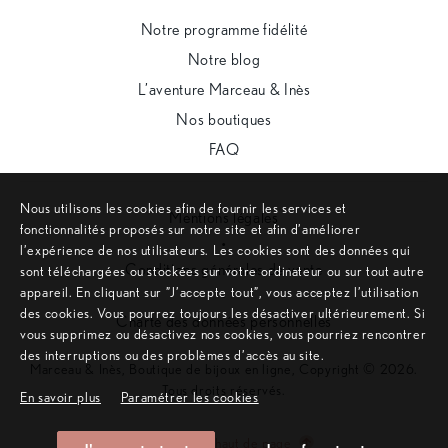
Notre programme fidélité
Notre blog
L’aventure Marceau & Inès
Nos boutiques
FAQ
Nous utilisons les cookies afin de fournir les services et
Mentions légales
fonctionnalités proposés sur notre site et afin d’améliorer
•
l’expérience de nos utilisateurs. Les cookies sont des données qui
Conditions générales de vente
sont téléchargées ou stockées sur votre ordinateur ou sur tout autre
appareil. En cliquant sur ”J’accepte tout”, vous acceptez l’utilisation
•
des cookies. Vous pourrez toujours les désactiver ultérieurement. Si
Charte des données personnelles
vous supprimez ou désactivez nos cookies, vous pourriez rencontrer
des interruptions ou des problèmes d’accès au site.
Marceau & Inès, Boutique de bijoux en ligne, Copyright © 2026.
Tous droits réservés.
En savoir plus
Paramétrer les cookies
Remonter en haut de page