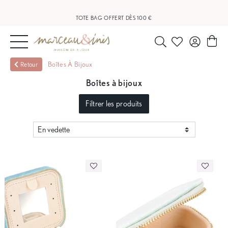
LIVRAISON OFFERTE À PARTIR DE 20 €
TOTE BAG OFFERT DÈS 100 €
NOUVEAUTÉS
Boîtes À Bijoux
Retour
Boîtes à bijoux
BIJOUX
Filtrer les produits
OUTLET
BLOG
NOS
BOUTIQUES
FAQ