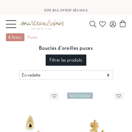
LIVRAISON OFFERTE À PARTIR DE 20 €
TOTE BAG OFFERT DÈS 100 €
NOUVEAUTÉS
Puces
Retour
Boucles d'oreilles puces
BIJOUX
Filtrer les produits
OUTLET
BLOG
NOUVEAU
NOS
BOUTIQUES
FAQ