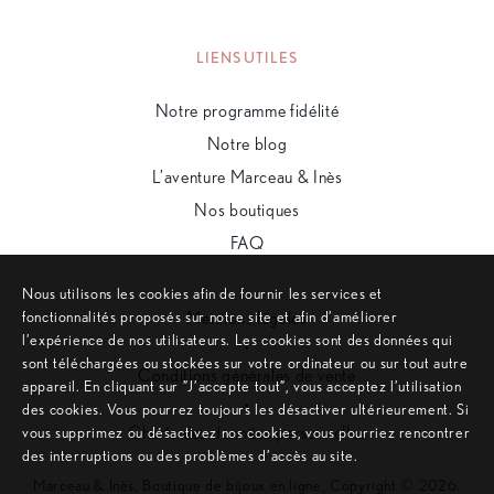
LIENS UTILES
Notre programme fidélité
Notre blog
L’aventure Marceau & Inès
Nos boutiques
FAQ
Nous utilisons les cookies afin de fournir les services et
fonctionnalités proposés sur notre site et afin d’améliorer
Mentions légales
l’expérience de nos utilisateurs. Les cookies sont des données qui
•
sont téléchargées ou stockées sur votre ordinateur ou sur tout autre
Conditions générales de vente
appareil. En cliquant sur ”J’accepte tout”, vous acceptez l’utilisation
•
des cookies. Vous pourrez toujours les désactiver ultérieurement. Si
vous supprimez ou désactivez nos cookies, vous pourriez rencontrer
Charte des données personnelles
des interruptions ou des problèmes d’accès au site.
Marceau & Inès, Boutique de bijoux en ligne, Copyright © 2026.