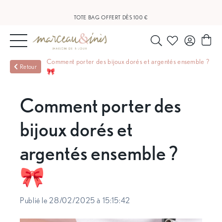
LIVRAISON OFFERTE À PARTIR DE 20 €
TOTE BAG OFFERT DÈS 100 €
NOUVEAUTÉS
Comment porter des bijoux dorés et argentés ensemble ?
Retour
🎀
BIJOUX
Comment porter des
OUTLET
bijoux dorés et
BLOG
argentés ensemble ?
🎀
NOS
BOUTIQUES
Publié le 28/02/2025 à 15:15:42
FAQ