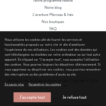
Notre programme fidélité
Notre blog
L’aventure Marceau & Inès
Nos boutiques
FAQ
Nous utilisons les cookies afin de fournir les services et
fonctionnalités proposés sur notre site et afin d’améliorer
Mentions légales
l’expérience de nos utilisateurs. Les cookies sont des données qui
•
sont téléchargées ou stockées sur votre ordinateur ou sur tout autre
Conditions générales de vente
appareil. En cliquant sur ”J’accepte tout”, vous acceptez l’utilisation
•
des cookies. Vous pourrez toujours les désactiver ultérieurement. Si
vous supprimez ou désactivez nos cookies, vous pourriez rencontrer
Charte des données personnelles
des interruptions ou des problèmes d’accès au site.
Marceau & Inès, Boutique de bijoux en ligne, Copyright © 2026.
En savoir plus
Paramétrer les cookies
Tous droits réservés.
J'accepte tout
Je refuse tout
Remonter en haut de page
Site internet créé sur mesure par l'agence web Aurion