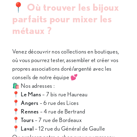
📍 Où trouver les bijoux
parfaits pour mixer les
métaux ?
Venez découvrir nos collections en boutiques,
où vous pourrez tester, assembler et créer vos
propres associations doré/argenté avec les
conseils de notre équipe 💕
🛍 Nos adresses :
📍
Le Mans
– 7 bis rue Haureau
📍
Angers
– 6 rue des Lices
📍
Rennes
– 4 rue de Bertrand
📍
Tours
– 7 rue de Bordeaux
📍
Laval
– 12 rue du Général de Gaulle