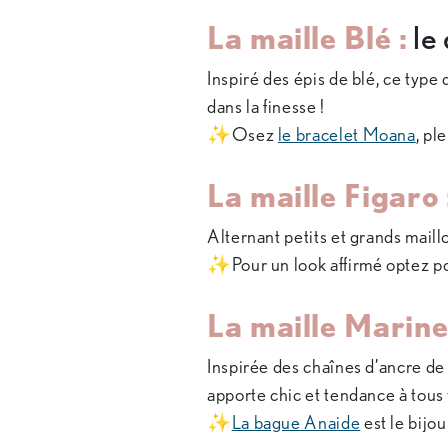
La maille Blé :
le 
Inspiré des épis de blé, ce type 
dans la finesse !
✨Osez
le bracelet Moana
, pl
La maille Figaro 
Alternant petits et grands maill
✨Pour un look affirmé optez p
La maille Marine
Inspirée des chaînes d’ancre de 
apporte chic et tendance à tous 
✨
La bague Anaide
est le bijo