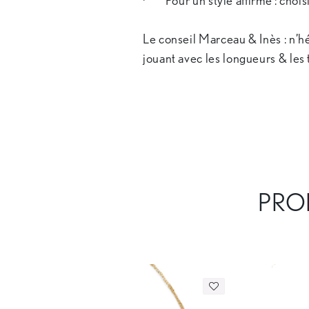
· Pour un style affirmé : chois
Le conseil Marceau & Inès : n’h
jouant avec les longueurs & les 
PROD