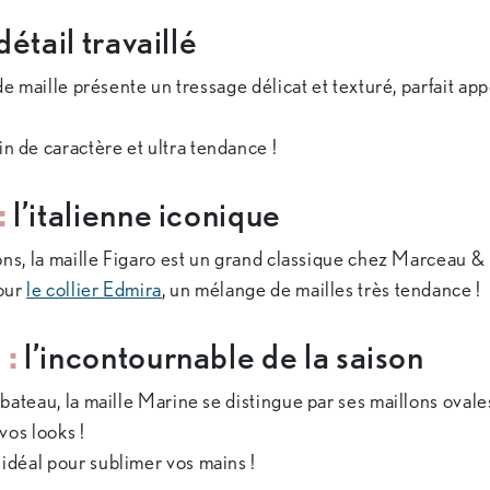
détail travaillé
de maille présente un tressage délicat et texturé, parfait app
ein de caractère et ultra tendance !
:
l’italienne iconique
ons, la maille Figaro est un grand classique chez Marceau & 
our
le collier Edmira
, un mélange de mailles très tendance !
 :
l’incontournable de la saison
bateau, la maille Marine se distingue par ses maillons ovales
vos looks !
u idéal pour sublimer vos mains !