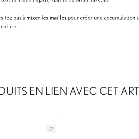
issez la maille Figaro, Marine ou Grain de Café
ésitez pas à
mixer les mailles
pour créer une accumulation u
textures.
UITS EN LIEN AVEC CET AR