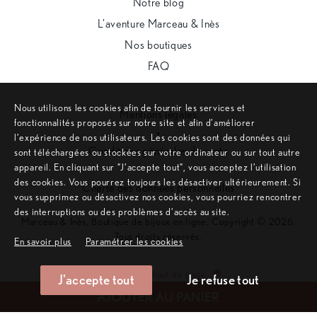
Notre blog
L’aventure Marceau & Inès
Nos boutiques
FAQ
Nous utilisons les cookies afin de fournir les services et
Mentions légales
fonctionnalités proposés sur notre site et afin d’améliorer
•
l’expérience de nos utilisateurs. Les cookies sont des données qui
Conditions générales de vente
sont téléchargées ou stockées sur votre ordinateur ou sur tout autre
appareil. En cliquant sur ”J’accepte tout”, vous acceptez l’utilisation
•
des cookies. Vous pourrez toujours les désactiver ultérieurement. Si
Charte des données personnelles
vous supprimez ou désactivez nos cookies, vous pourriez rencontrer
des interruptions ou des problèmes d’accès au site.
Marceau & Inès, Boutique de bijoux en ligne, Copyright © 2026.
Tous droits réservés.
En savoir plus
Paramétrer les cookies
Remonter en haut de page
J'accepte tout
Je refuse tout
Site internet créé sur mesure par l'agence web Aurion
AJOUTER AU PANIER