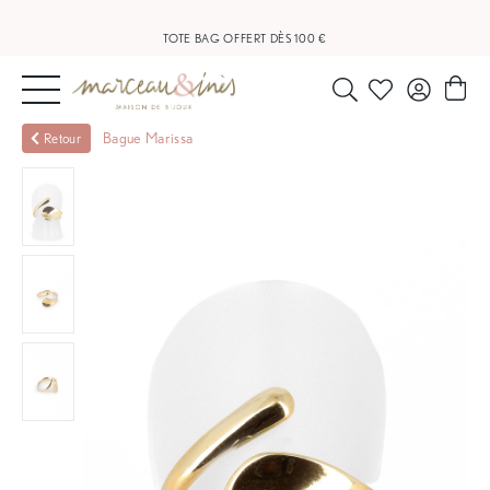
LIVRAISON OFFERTE À PARTIR DE 20 €
TOTE BAG OFFERT DÈS 100 €
NOUVEAUTÉS
Bague Marissa
Retour
BIJOUX
OUTLET
BLOG
NOS
BOUTIQUES
FAQ