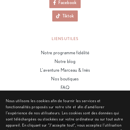
Facebook
Tiktok
LIENS UTILES
Notre programme fidélité
Notre blog
L’aventure Marceau & Inès
Nos boutiques
FAQ
Nous utilisons les cookies afin de fournir les services et
fonctionnalités proposés sur notre site et afin d’améliorer
Mentions légales
l’expérience de nos utilisateurs. Les cookies sont des données qui
•
sont téléchargées ou stockées sur votre ordinateur ou sur tout autre
Conditions générales de vente
appareil. En cliquant sur ”J’accepte tout”, vous acceptez l’utilisation