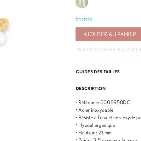
En stock
AJOUTER AU PANIER
LIVRAISON OFFERTE À PARTIR
GUIDES DES TAILLES
DESCRIPTION
• Référence 0008958DC
• Acier inoxydable
• Résiste à l'eau et ne s'oxyde p
• Hypoallergénique
• Hauteur : 21 mm
• Poids : 3.8 grammes la paire