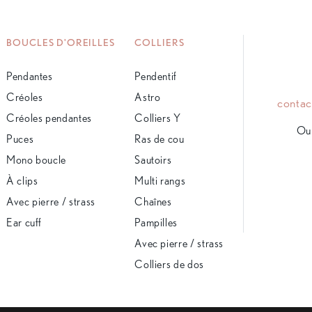
BOUCLES D'OREILLES
COLLIERS
Pendantes
Pendentif
Créoles
Astro
conta
Créoles pendantes
Colliers Y
Ou 
Puces
Ras de cou
Mono boucle
Sautoirs
À clips
Multi rangs
Avec pierre / strass
Chaînes
Ear cuff
Pampilles
Avec pierre / strass
Colliers de dos