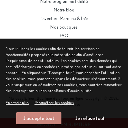
Notre programme fidélité
Notre blog
L’aventure Marceau & Inès
Nos boutiques
FAQ
Nous utilisons les cookies afin de fournir les services et
fonctionnalités proposés sur notre site et afin d’améliorer
Mentions légales
l’expérience de nos utilisateurs. Les cookies sont des données qui
•
sont téléchargées ou stockées sur votre ordinateur ou sur tout autre
Conditions générales de vente
appareil. En cliquant sur ”J’accepte tout”, vous acceptez l’utilisation
•
des cookies. Vous pourrez toujours les désactiver ultérieurement. Si
Charte des données personnelles
vous supprimez ou désactivez nos cookies, vous pourriez rencontrer
des interruptions ou des problèmes d’accès au site.
Marceau & Inès, Boutique de bijoux en ligne, Copyright © 2026.
En savoir plus
Paramétrer les cookies
Tous droits réservés.
J'accepte tout
Je refuse tout
Remonter en haut de page
PRODUIT EN RUPTURE
Site internet créé sur mesure par l'agence web Aurion