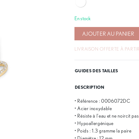
En stock
AJOUTER AU PANIER
LIVRAISON OFFERTE À PARTIR
GUIDES DES TAILLES
DESCRIPTION
• Référence : 0006072DC
• Acier inoxydable
• Résiste à l'eau et ne noircit pa
• Hypoallergénique
• Poids : 1.3 gramme la paire
• Diamètre : 12 mm