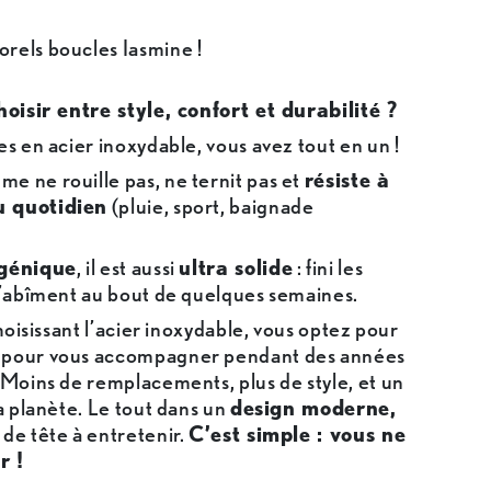
rels boucles Iasmine !
choisir entre style, confort et durabilité ?
es en acier inoxydable, vous avez tout en un !
e ne rouille pas, ne ternit pas et
résiste à
u quotidien
(pluie, sport, baignade
génique
, il est aussi
ultra solide
: fini les
 s’abîment au bout de quelques semaines.
choisissant l’acier inoxydable, vous optez pour
é pour vous accompagner pendant des années
 Moins de remplacements, plus de style, et un
la planète. Le tout dans un
design moderne,
 de tête à entretenir.
C’est simple : vous ne
r !