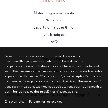
LIENS UTILES
Notre programme fidélité
Notre blog
L’aventure Marceau & Inès
Nos boutiques
FAQ
Nous utilisons les cookies afin de fournir les services et
Mentions légales
fonctionnalités proposés sur notre site et afin d’améliorer
•
l’expérience de nos utilisateurs. Les cookies sont des données qui
Conditions générales de vente
sont téléchargées ou stockées sur votre ordinateur ou sur tout autre
appareil. En cliquant sur ”J’accepte tout”, vous acceptez l’utilisation
•
des cookies. Vous pourrez toujours les désactiver ultérieurement. Si
Charte des données personnelles
vous supprimez ou désactivez nos cookies, vous pourriez rencontrer
des interruptions ou des problèmes d’accès au site.
Marceau & Inès, Boutique de bijoux en ligne, Copyright © 2026.
Tous droits réservés.
En savoir plus
Paramétrer les cookies