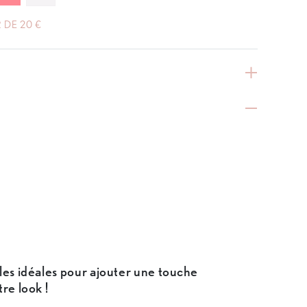
 DE 20 €
s
les idéales pour ajouter une touche
re look !