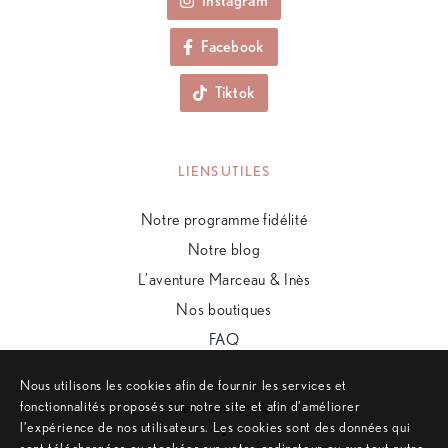
Instagram
Facebook
Tiktok
LIENS UTILES
Notre programme fidélité
Notre blog
L’aventure Marceau & Inès
Nos boutiques
FAQ
Nous utilisons les cookies afin de fournir les services et
fonctionnalités proposés sur notre site et afin d’améliorer
Mentions légales
l’expérience de nos utilisateurs. Les cookies sont des données qui
•
sont téléchargées ou stockées sur votre ordinateur ou sur tout autre