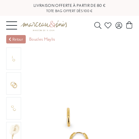
TOTE BAG OFFERT DÈS 100 €
NOUVEAUTÉS
Boucles Maylis
Retour
BIJOUX
OUTLET
BLOG
NOS
BOUTIQUES
FAQ