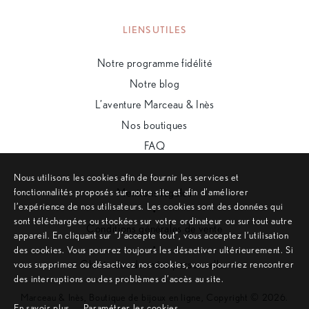
LIENS UTILES
Notre programme fidélité
Notre blog
L’aventure Marceau & Inès
Nos boutiques
FAQ
Nous utilisons les cookies afin de fournir les services et
fonctionnalités proposés sur notre site et afin d’améliorer
Mentions légales
l’expérience de nos utilisateurs. Les cookies sont des données qui
•
sont téléchargées ou stockées sur votre ordinateur ou sur tout autre
Conditions générales de vente
appareil. En cliquant sur ”J’accepte tout”, vous acceptez l’utilisation
•
des cookies. Vous pourrez toujours les désactiver ultérieurement. Si
Charte des données personnelles
vous supprimez ou désactivez nos cookies, vous pourriez rencontrer
des interruptions ou des problèmes d’accès au site.
Marceau & Inès, Boutique de bijoux en ligne, Copyright © 2026.
En savoir plus
Paramétrer les cookies