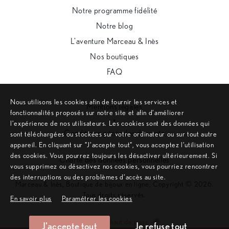
Notre programme fidélité
Notre blog
L’aventure Marceau & Inès
Nos boutiques
FAQ
Nous utilisons les cookies afin de fournir les services et
Mentions légales
fonctionnalités proposés sur notre site et afin d’améliorer
•
l’expérience de nos utilisateurs. Les cookies sont des données qui
Conditions générales de vente
sont téléchargées ou stockées sur votre ordinateur ou sur tout autre
appareil. En cliquant sur ”J’accepte tout”, vous acceptez l’utilisation
•
des cookies. Vous pourrez toujours les désactiver ultérieurement. Si
Charte des données personnelles
vous supprimez ou désactivez nos cookies, vous pourriez rencontrer
des interruptions ou des problèmes d’accès au site.
Marceau & Inès, Boutique de bijoux en ligne, Copyright © 2026.
Tous droits réservés.
En savoir plus
Paramétrer les cookies
Remonter en haut de page
J'accepte tout
Je refuse tout