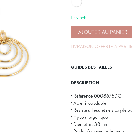
En stock
AJOUTER AU PANIER
LIVRAISON OFFERTE À PARTIR
GUIDES DES TAILLES
DESCRIPTION
• Référence 0008675DC
• Acier inoxydable
• Résiste à l'eau et ne s'oxyde p
• Hypoallergénique
• Diamètre : 38 mm
• Poids : 6 grammes la paire