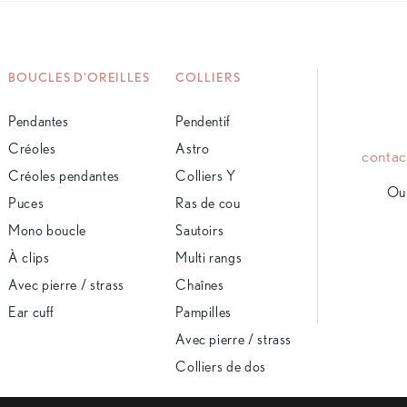
BOUCLES D'OREILLES
COLLIERS
Pendantes
Pendentif
Créoles
Astro
conta
Créoles pendantes
Colliers Y
Ou 
Puces
Ras de cou
Mono boucle
Sautoirs
À clips
Multi rangs
Avec pierre / strass
Chaînes
Ear cuff
Pampilles
Avec pierre / strass
Colliers de dos