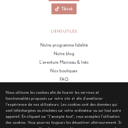
Tiktok
LIENS UTILES
Notre programme fidélité
Notre blog
L’aventure Marceau & Inès
Nos boutiques
FAQ
Nous utilisons les cookies afin de fournir les services et
fonctionnalités proposés sur notre site et afin d’améliorer
Mentions légales
l’expérience de nos utilisateurs. Les cookies sont des données qui
•
sont téléchargées ou stockées sur votre ordinateur ou sur tout autre
Conditions générales de vente
appareil. En cliquant sur ”J’accepte tout”, vous acceptez l’utilisation
•
des cookies. Vous pourrez toujours les désactiver ultérieurement. Si