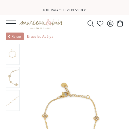
LIVRAISON OFFERTE À PARTIR DE 20 €
TOTE BAG OFFERT DÈS 100 €
NOUVEAUTÉS
Bracelet Acélya
Retour
BIJOUX
OUTLET
BLOG
NOS
BOUTIQUES
FAQ