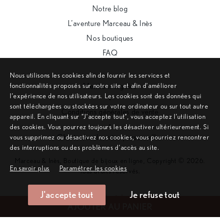
Notre blog
L’aventure Marceau & Inès
Nos boutiques
FAQ
Nous utilisons les cookies afin de fournir les services et
fonctionnalités proposés sur notre site et afin d’améliorer
Mentions légales
l’expérience de nos utilisateurs. Les cookies sont des données qui
•
sont téléchargées ou stockées sur votre ordinateur ou sur tout autre
Conditions générales de vente
appareil. En cliquant sur ”J’accepte tout”, vous acceptez l’utilisation
•
des cookies. Vous pourrez toujours les désactiver ultérieurement. Si
Charte des données personnelles
vous supprimez ou désactivez nos cookies, vous pourriez rencontrer
des interruptions ou des problèmes d’accès au site.
Marceau & Inès, Boutique de bijoux en ligne, Copyright © 2026.
En savoir plus
Paramétrer les cookies
Tous droits réservés.
J'accepte tout
Je refuse tout
Remonter en haut de page
AJOUTER AU PANIER
Site internet créé sur mesure par l'agence web Aurion