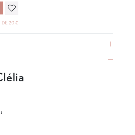
 DE 20 €
lélia
as