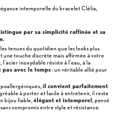
légance intemporelle du bracelet Clélia,
istingue par sa simplicité raffinée et sa
e.
les tenues du quotidien que les looks plus
nt une touche discrète mais affirmée à votre
r
, l’acier inoxydable résiste à l’eau, à la
t pas avec le temps
: un véritable allié pour
ypoallergéniques,
il convient parfaitement
gréable à porter et facile à entretenir, il reste
n bijou fiable,
élégant et intemporel
, pensé
 sans compromis entre style et résistance.