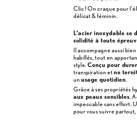
Clic ! On craque pour l'é
délicat & féminin.
L'acier inoxydable se d
solidité à toute épreuv
Il accompagne aussi bien 
habillés, tout en apporta
style.
Conçu pour dure
transpiration et
ne terni
un
usage quotidien
.
Grâce à ses propriétés h
aux peaux sensibles
. A
impeccable sans effort. U
pour vous suivre partout,