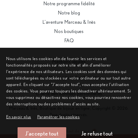
Notre programme fidélité
Notre blog
L’aventure Marceau & Inès
Nos boutiques
FAQ
Nous utilisons les cookies afin de fournir les services et
Mentions légales
fonctionnalités proposés sur notre site et afin d’améliorer
•
l’expérience de nos utilisateurs. Les cookies sont des données qui
Conditions générales de vente
sont téléchargées ou stockées sur votre ordinateur ou sur tout autre
appareil. En cliquant sur ”J’accepte tout”, vous acceptez l’utilisation
•
des cookies. Vous pourrez toujours les désactiver ultérieurement. Si
Charte des données personnelles
vous supprimez ou désactivez nos cookies, vous pourriez rencontrer
des interruptions ou des problèmes d’accès au site.
Marceau & Inès, Boutique de bijoux en ligne, Copyright © 2026.
Tous droits réservés.
En savoir plus
Paramétrer les cookies
Remonter en haut de page
J'accepte tout
Je refuse tout