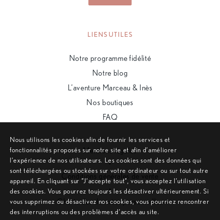
LIENS UTILES
Notre programme fidélité
Notre blog
L’aventure Marceau & Inès
Nos boutiques
FAQ
Nous utilisons les cookies afin de fournir les services et
fonctionnalités proposés sur notre site et afin d’améliorer
Mentions légales
l’expérience de nos utilisateurs. Les cookies sont des données qui
•
sont téléchargées ou stockées sur votre ordinateur ou sur tout autre
Conditions générales de vente
appareil. En cliquant sur ”J’accepte tout”, vous acceptez l’utilisation
•
des cookies. Vous pourrez toujours les désactiver ultérieurement. Si
Charte des données personnelles
vous supprimez ou désactivez nos cookies, vous pourriez rencontrer
des interruptions ou des problèmes d’accès au site.