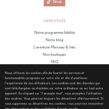
Tiktok
LIENS UTILES
Notre programme fidélité
Notre blog
L’aventure Marceau & Inès
Nos boutiques
FAQ
Nous utilisons les cookies afin de fournir les services et
fonctionnalités proposés sur notre site et afin d’améliorer
Mentions légales
l’expérience de nos utilisateurs. Les cookies sont des données qui
•
sont téléchargées ou stockées sur votre ordinateur ou sur tout autre
Conditions générales de vente
appareil. En cliquant sur ”J’accepte tout”, vous acceptez l’utilisation
•
des cookies. Vous pourrez toujours les désactiver ultérieurement. Si
Charte des données personnelles
vous supprimez ou désactivez nos cookies, vous pourriez rencontrer
des interruptions ou des problèmes d’accès au site.