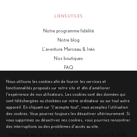
LIENS UTILES
Notre programme fidélité
Notre blog
L’aventure Marceau & Inès
Nos boutiques
FAQ
Nous utilisons les cookies afin de fournir les services et
fonctionnalités proposés sur notre site et afin d’améliorer
Mentions légales
l’expérience de nos utilisateurs. Les cookies sont des données qui
•
sont téléchargées ou stockées sur votre ordinateur ou sur tout autre
Conditions générales de vente
appareil. En cliquant sur ”J’accepte tout”, vous acceptez l’utilisation
•
des cookies. Vous pourrez toujours les désactiver ultérieurement. Si
Charte des données personnelles
vous supprimez ou désactivez nos cookies, vous pourriez rencontrer
des interruptions ou des problèmes d’accès au site.
Marceau & Inès, Boutique de bijoux en ligne, Copyright © 2026.