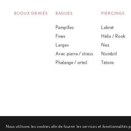
BIJOUX GRAVÉS
BAGUES
PIERCINGS
Pampilles
Labret
Fines
Hélix / Rook
Larges
Nez
Avec pierre / strass
Nombril
Phalange / orteil
Tétons
Nous utilisons les cookies afin de fournir les services et fonctionnalités