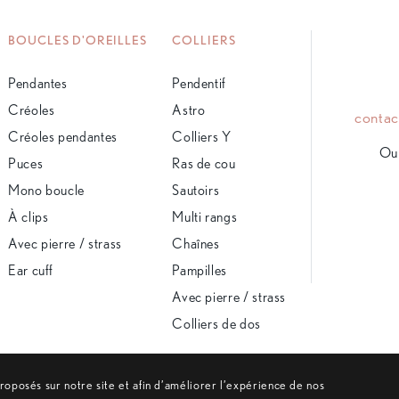
BOUCLES D'OREILLES
COLLIERS
Pendantes
Pendentif
Créoles
Astro
conta
Créoles pendantes
Colliers Y
Ou 
Puces
Ras de cou
Mono boucle
Sautoirs
À clips
Multi rangs
Avec pierre / strass
Chaînes
Ear cuff
Pampilles
Avec pierre / strass
Colliers de dos
 proposés sur notre site et afin d’améliorer l’expérience de nos