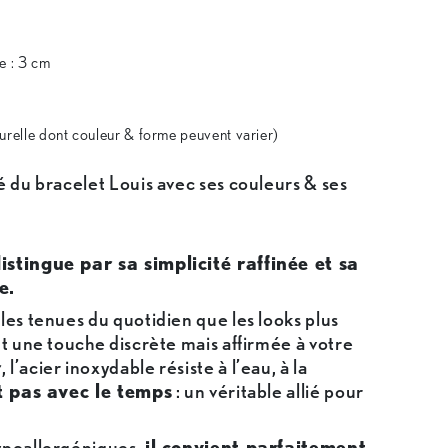
e : 3 cm
urelle dont couleur & forme peuvent varier)
é du bracelet Louis avec ses couleurs & ses
istingue par sa simplicité raffinée et sa
e.
les tenues du quotidien que les looks plus
nt une touche discrète mais affirmée à votre
r
, l’acier inoxydable résiste à l’eau, à la
t pas avec le temps
: un véritable allié pour
ypoallergéniques,
il convient parfaitement