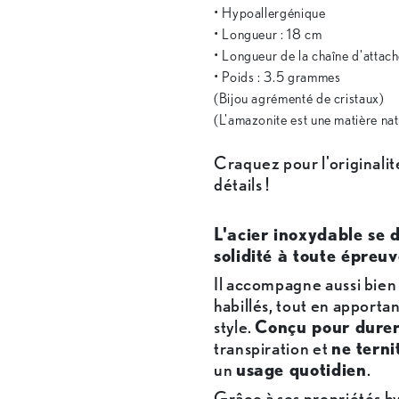
• Hypoallergénique
• Longueur : 18 cm
• Longueur de la chaîne d'attach
• Poids : 3.5 grammes
(Bijou agrémenté de cristaux)
(L'amazonite est une matière nat
Craquez pour l'originalit
détails !
L'acier inoxydable se d
solidité à toute épreuv
Il accompagne aussi bien 
habillés, tout en apporta
style.
Conçu pour dure
transpiration et
ne terni
un
usage quotidien
.
Grâce à ses propriétés h