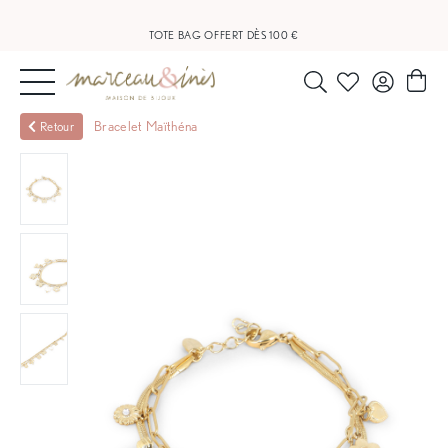
LIVRAISON OFFERTE À PARTIR DE 20 €
TOTE BAG OFFERT DÈS 100 €
NOUVEAUTÉS
Bracelet Maïthéna
Retour
BIJOUX
OUTLET
BLOG
NOS
BOUTIQUES
FAQ