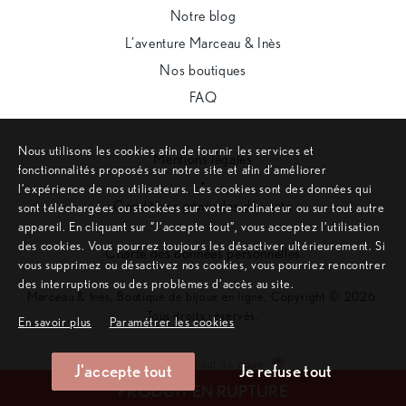
Notre blog
L’aventure Marceau & Inès
Nos boutiques
FAQ
Nous utilisons les cookies afin de fournir les services et
Mentions légales
fonctionnalités proposés sur notre site et afin d’améliorer
•
l’expérience de nos utilisateurs. Les cookies sont des données qui
Conditions générales de vente
sont téléchargées ou stockées sur votre ordinateur ou sur tout autre
appareil. En cliquant sur ”J’accepte tout”, vous acceptez l’utilisation
•
des cookies. Vous pourrez toujours les désactiver ultérieurement. Si
Charte des données personnelles
vous supprimez ou désactivez nos cookies, vous pourriez rencontrer
des interruptions ou des problèmes d’accès au site.
Marceau & Inès, Boutique de bijoux en ligne, Copyright © 2026.
Tous droits réservés.
En savoir plus
Paramétrer les cookies
Remonter en haut de page
J'accepte tout
Je refuse tout
Site internet créé sur mesure par l'agence web Aurion
PRODUIT EN RUPTURE