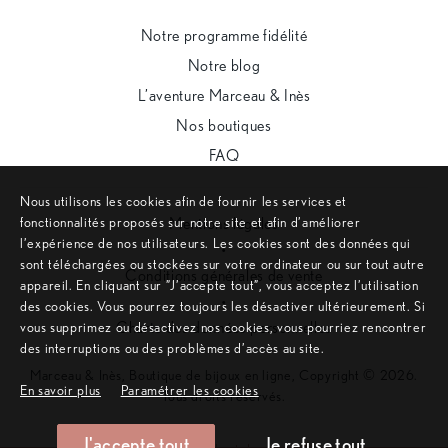
Notre programme fidélité
Notre blog
L’aventure Marceau & Inès
Nos boutiques
FAQ
Nous utilisons les cookies afin de fournir les services et
fonctionnalités proposés sur notre site et afin d’améliorer
Mentions légales
l’expérience de nos utilisateurs. Les cookies sont des données qui
•
sont téléchargées ou stockées sur votre ordinateur ou sur tout autre
Conditions générales de vente
appareil. En cliquant sur ”J’accepte tout”, vous acceptez l’utilisation
•
des cookies. Vous pourrez toujours les désactiver ultérieurement. Si
Charte des données personnelles
vous supprimez ou désactivez nos cookies, vous pourriez rencontrer
des interruptions ou des problèmes d’accès au site.
Marceau & Inès, Boutique de bijoux en ligne, Copyright © 2026.
En savoir plus
Paramétrer les cookies
Tous droits réservés.
J'accepte tout
Je refuse tout