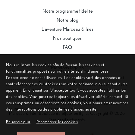
Notre programme fidélité
Notre blog
L’aventure Marceau & Inès
Nos boutiques
FAQ
Nous utilisons les cookies afin de fournir les services et
Mentions légales
fonctionnalités proposés sur notre site et afin d’améliorer
•
l’expérience de nos utilisateurs. Les cookies sont des données qui
Conditions générales de vente
sont téléchargées ou stockées sur votre ordinateur ou sur tout autre
appareil. En cliquant sur ”J’accepte tout”, vous acceptez l’utilisation
•
des cookies. Vous pourrez toujours les désactiver ultérieurement. Si
Charte des données personnelles
vous supprimez ou désactivez nos cookies, vous pourriez rencontrer
des interruptions ou des problèmes d’accès au site.
Marceau & Inès, Boutique de bijoux en ligne, Copyright © 2026.
Tous droits réservés.
En savoir plus
Paramétrer les cookies