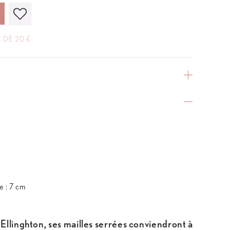
 DE 20 €
s
e : 7 cm
Ellinghton, ses mailles serrées conviendront à