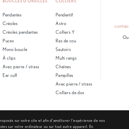
BOUCLES D'OREILLES
COLLIERS
Pendantes
Pendentif
Créoles
Astro
conta
Créoles pendantes
Colliers Y
Ou 
Puces
Ras de cou
Mono boucle
Sautoirs
À clips
Multi rangs
Avec pierre / strass
Chaînes
Ear cuff
Pampilles
Avec pierre / strass
Colliers de dos
 proposés sur notre site et afin d’améliorer l’expérience de nos
kées sur votre ordinateur ou sur tout autre appareil. En