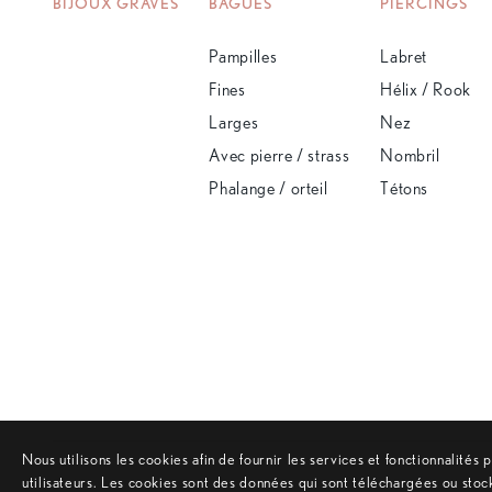
BIJOUX GRAVÉS
BAGUES
PIERCINGS
Pampilles
Labret
Fines
Hélix / Rook
Larges
Nez
Avec pierre / strass
Nombril
Phalange / orteil
Tétons
Nous utilisons les cookies afin de fournir les services et fonctionnalités
utilisateurs. Les cookies sont des données qui sont téléchargées ou stoc