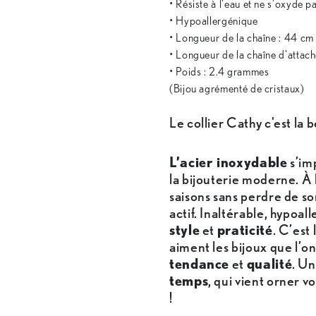
• Résiste à l'eau et ne s'oxyde p
• Hypoallergénique
• Longueur de la chaîne : 44 cm
• Longueur de la chaîne d'attach
• Poids : 2.4 grammes
(Bijou agrémenté de cristaux)
Le collier Cathy c'est la 
L’acier inoxydable
s’im
la bijouterie moderne. À 
saisons sans perdre de so
actif. Inaltérable, hypoall
style
et
praticité
. C’est 
aiment les bijoux que l’o
tendance
et
qualité
. U
temps
, qui vient orner v
!