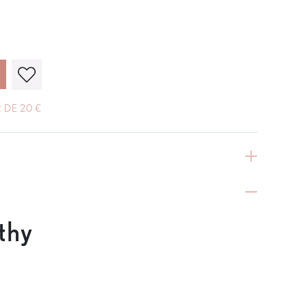
 DE 20 €
thy