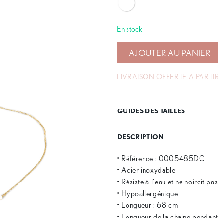
En stock
AJOUTER AU PANIER
LIVRAISON OFFERTE À PARTIR
GUIDES DES TAILLES
DESCRIPTION
• Référence : 0005485DC
• Acier inoxydable
• Résiste à l'eau et ne noircit pa
• Hypoallergénique
• Longueur : 68 cm
• Longueur de la chaine pendan