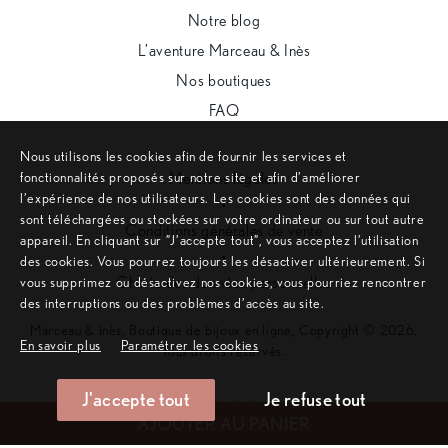
Notre blog
L’aventure Marceau & Inès
Nos boutiques
FAQ
Nous utilisons les cookies afin de fournir les services et
fonctionnalités proposés sur notre site et afin d’améliorer
Mentions légales
l’expérience de nos utilisateurs. Les cookies sont des données qui
•
sont téléchargées ou stockées sur votre ordinateur ou sur tout autre
Conditions générales de vente
appareil. En cliquant sur ”J’accepte tout”, vous acceptez l’utilisation
•
des cookies. Vous pourrez toujours les désactiver ultérieurement. Si
Charte des données personnelles
vous supprimez ou désactivez nos cookies, vous pourriez rencontrer
des interruptions ou des problèmes d’accès au site.
Marceau & Inès, Boutique de bijoux en ligne, Copyright © 2026.
En savoir plus
Paramétrer les cookies
Tous droits réservés.
J'accepte tout
Je refuse tout
Remonter en haut de page
AJOUTER AU PANIER
Site internet créé sur mesure par l'agence web Aurion