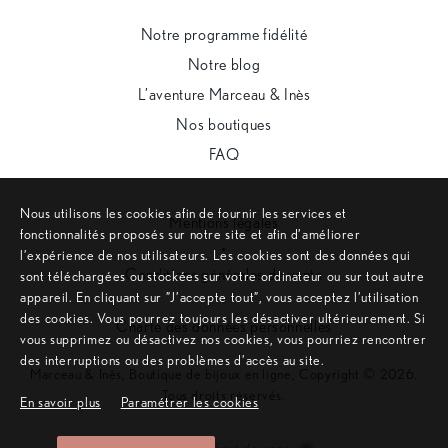
Notre programme fidélité
Notre blog
L’aventure Marceau & Inès
Nos boutiques
FAQ
Nous utilisons les cookies afin de fournir les services et
Mentions légales
fonctionnalités proposés sur notre site et afin d’améliorer
•
l’expérience de nos utilisateurs. Les cookies sont des données qui
Conditions générales de vente
sont téléchargées ou stockées sur votre ordinateur ou sur tout autre
appareil. En cliquant sur ”J’accepte tout”, vous acceptez l’utilisation
•
des cookies. Vous pourrez toujours les désactiver ultérieurement. Si
Charte des données personnelles
vous supprimez ou désactivez nos cookies, vous pourriez rencontrer
des interruptions ou des problèmes d’accès au site.
Marceau & Inès, Boutique de bijoux en ligne, Copyright © 2026.
Tous droits réservés.
En savoir plus
Paramétrer les cookies
Remonter en haut de page