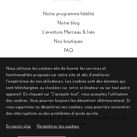
Notre programme fidélité
Notre blog
L’aventure Marceau & Inès
Nos boutiques
FAQ
Nous utilisons les cookies afin de fournir les services et
Mentions légales
fonctionnalités proposés sur notre site et afin d’améliorer
•
l’expérience de nos utilisateurs. Les cookies sont des données qui
Conditions générales de vente
sont téléchargées ou stockées sur votre ordinateur ou sur tout autre
appareil. En cliquant sur ”J’accepte tout”, vous acceptez l’utilisation
•
des cookies. Vous pourrez toujours les désactiver ultérieurement. Si
Charte des données personnelles
vous supprimez ou désactivez nos cookies, vous pourriez rencontrer
des interruptions ou des problèmes d’accès au site.
Marceau & Inès, Boutique de bijoux en ligne, Copyright © 2026.
Tous droits réservés.
En savoir plus
Paramétrer les cookies