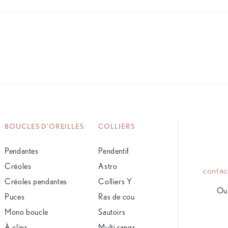
BOUCLES D'OREILLES
COLLIERS
Pendantes
Pendentif
Créoles
Astro
conta
Créoles pendantes
Colliers Y
Ou 
Puces
Ras de cou
Mono boucle
Sautoirs
À clips
Multi rangs