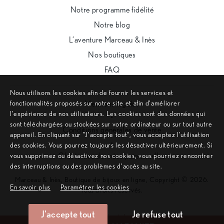
Notre programme fidélité
Notre blog
L’aventure Marceau & Inès
Nos boutiques
FAQ
Nous utilisons les cookies afin de fournir les services et
fonctionnalités proposés sur notre site et afin d’améliorer
Mentions légales
l’expérience de nos utilisateurs. Les cookies sont des données qui
•
sont téléchargées ou stockées sur votre ordinateur ou sur tout autre
Conditions générales de vente
appareil. En cliquant sur ”J’accepte tout”, vous acceptez l’utilisation
•
des cookies. Vous pourrez toujours les désactiver ultérieurement. Si
Charte des données personnelles
vous supprimez ou désactivez nos cookies, vous pourriez rencontrer
des interruptions ou des problèmes d’accès au site.
Marceau & Inès, Boutique de bijoux en ligne, Copyright © 2026.
En savoir plus
Paramétrer les cookies
Tous droits réservés.
J'accepte tout
Je refuse tout
Remonter en haut de page