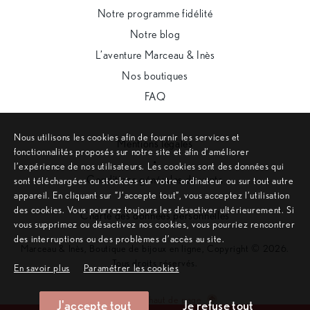
Notre programme fidélité
Notre blog
L’aventure Marceau & Inès
Nos boutiques
FAQ
Nous utilisons les cookies afin de fournir les services et
Mentions légales
fonctionnalités proposés sur notre site et afin d’améliorer
•
l’expérience de nos utilisateurs. Les cookies sont des données qui
Conditions générales de vente
sont téléchargées ou stockées sur votre ordinateur ou sur tout autre
appareil. En cliquant sur ”J’accepte tout”, vous acceptez l’utilisation
•
des cookies. Vous pourrez toujours les désactiver ultérieurement. Si
Charte des données personnelles
vous supprimez ou désactivez nos cookies, vous pourriez rencontrer
des interruptions ou des problèmes d’accès au site.
Marceau & Inès, Boutique de bijoux en ligne, Copyright © 2026.
Tous droits réservés.
En savoir plus
Paramétrer les cookies
Remonter en haut de page
J'accepte tout
Je refuse tout