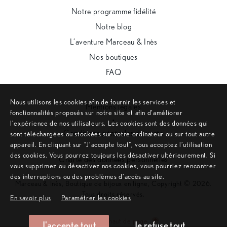
Notre programme fidélité
Notre blog
L’aventure Marceau & Inès
Nos boutiques
FAQ
Nous utilisons les cookies afin de fournir les services et
Mentions légales
fonctionnalités proposés sur notre site et afin d’améliorer
•
l’expérience de nos utilisateurs. Les cookies sont des données qui
Conditions générales de vente
sont téléchargées ou stockées sur votre ordinateur ou sur tout autre
appareil. En cliquant sur ”J’accepte tout”, vous acceptez l’utilisation
•
des cookies. Vous pourrez toujours les désactiver ultérieurement. Si
Charte des données personnelles
vous supprimez ou désactivez nos cookies, vous pourriez rencontrer
des interruptions ou des problèmes d’accès au site.
Marceau & Inès, Boutique de bijoux en ligne, Copyright © 2026.
Tous droits réservés.
En savoir plus
Paramétrer les cookies
Remonter en haut de page
J'accepte tout
Je refuse tout