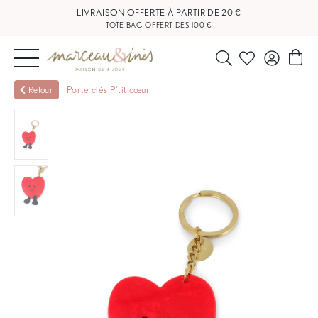
TOTE BAG OFFERT DÈS 100 €
NOUVEAUTÉS
Porte clés P'tit cœur
Retour
BIJOUX
OUTLET
BLOG
NOS
BOUTIQUES
FAQ