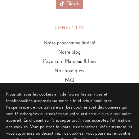
Tiktok
LIENS UTILES
Notre programme fidélité
Notre blog
L’aventure Marceau & Inès
Nos boutiques
FAQ
Nous utilisons les cookies afin de fournir les services et
fonctionnalités proposés sur notre site et afin d’améliorer
Mentions légales
l’expérience de nos utilisateurs. Les cookies sont des données qui
•
sont téléchargées ou stockées sur votre ordinateur ou sur tout autre
Conditions générales de vente
appareil. En cliquant sur ”J’accepte tout”, vous acceptez l’utilisation
•
des cookies. Vous pourrez toujours les désactiver ultérieurement. Si
Charte des données personnelles
vous supprimez ou désactivez nos cookies, vous pourriez rencontrer