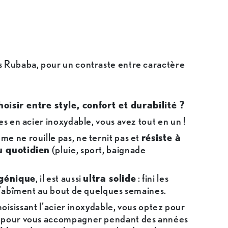
s
 Rubaba, pour un contraste entre caractère
choisir entre style, confort et durabilité ?
es en acier inoxydable, vous avez tout en un !
e ne rouille pas, ne ternit pas et
résiste à
u quotidien
(pluie, sport, baignade
génique
, il est aussi
ultra solide
: fini les
 s’abîment au bout de quelques semaines.
choisissant l’acier inoxydable, vous optez pour
é pour vous accompagner pendant des années