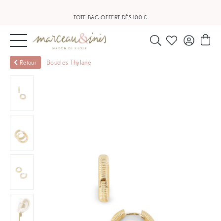
LIVRAISON OFFERTE À PARTIR DE 20 €
TOTE BAG OFFERT DÈS 100 €
NOUVEAUTÉS
Boucles Thylane
Retour
BIJOUX
OUTLET
BLOG
NOS
BOUTIQUES
FAQ