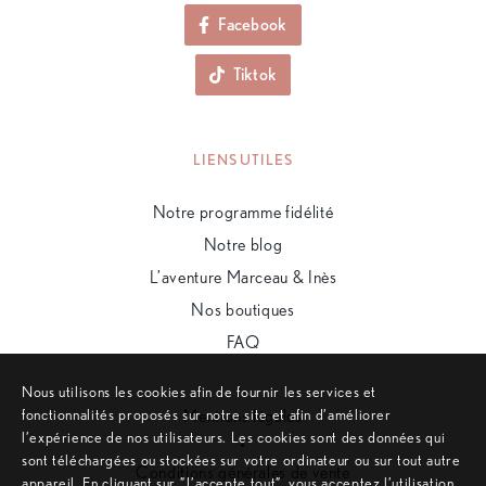
Facebook
Tiktok
LIENS UTILES
Notre programme fidélité
Notre blog
L’aventure Marceau & Inès
Nos boutiques
FAQ
Nous utilisons les cookies afin de fournir les services et
fonctionnalités proposés sur notre site et afin d’améliorer
Mentions légales
l’expérience de nos utilisateurs. Les cookies sont des données qui
•
sont téléchargées ou stockées sur votre ordinateur ou sur tout autre
Conditions générales de vente
appareil. En cliquant sur ”J’accepte tout”, vous acceptez l’utilisation